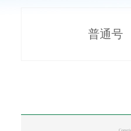
凤阳县人民医院骨科手术床采购项目
凤阳县人民医院医用煮沸槽采购项目
凤阳县人民医院医用液氧采购项目（
普通号
Copy