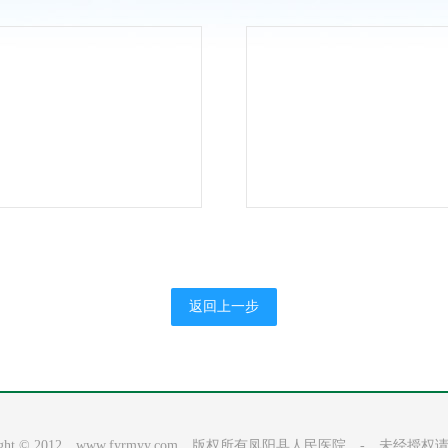
中标公示
（二次）招标公告
二次）招标公告
返回上一步
right © 2012 www.fyrmyy.com 版权所有凤阳县人民医院 - 未经授