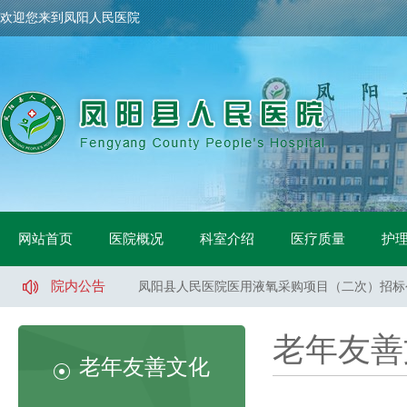
欢迎您来到凤阳人民医院
凤阳县人民医院骨科手术床采购项目中标公示
网站首页
医院概况
科室介绍
医疗质量
护
凤阳县人民医院鼻镜询价采购文件
凤阳县人民医院医用液氧采购项目（二次）招标
院内公告
凤阳县人民医院直梯、扶梯维保服务项目（二次
凤阳县人民医院直梯、扶梯维保服务项目（一标
凤阳县人民医院直梯、扶梯维保服务项目（二标
老年友善
凤阳县人民医院医用液氧采购项目流标公告
老年友善文化
凤阳县人民医院索诺声便携超声维修采购询价公
凤阳县武店镇中心卫生院口腔CT采购项目招标