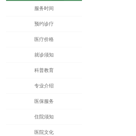
凤阳县人民医院体医融合设备一批采购项目 中
服务时间
凤阳县人民医院骨科手术床采购项目中标公示
凤阳县人民医院鼻镜询价采购文件
预约诊疗
医疗价格
就诊须知
科普教育
专业介绍
医保服务
住院须知
医院文化