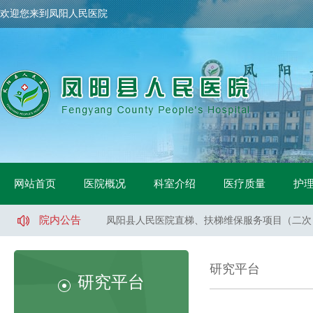
欢迎您来到凤阳人民医院
凤阳县人民医院骨科手术床采购项目中标公示
网站首页
医院概况
科室介绍
医疗质量
护
凤阳县人民医院鼻镜询价采购文件
凤阳县人民医院医用液氧采购项目（二次）招标
院内公告
凤阳县人民医院直梯、扶梯维保服务项目（二次
凤阳县人民医院直梯、扶梯维保服务项目（一标
凤阳县人民医院直梯、扶梯维保服务项目（二标
研究平台
凤阳县人民医院医用液氧采购项目流标公告
研究平台
凤阳县人民医院索诺声便携超声维修采购询价公
凤阳县武店镇中心卫生院口腔CT采购项目招标