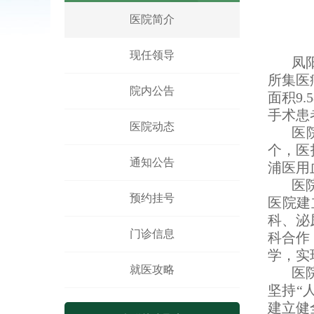
凤阳县人民医院体医融合设备一批采
医院简介
凤阳县人民医院骨科手术床采购项目
凤阳县人民医院鼻镜询价采购文件
现任领导
凤
所集医
院内公告
面积9.
手术患者
医院动态
医
个，医
通知公告
浦医用
医
预约挂号
医院建
科、泌
门诊信息
科合作
学，实
就医攻略
医
坚持“
建立健