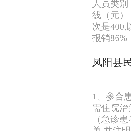
人员类别
线（元） 
次是400
报销86%；3
凤阳县
1、参合
需住院治
（急诊患
单,并注