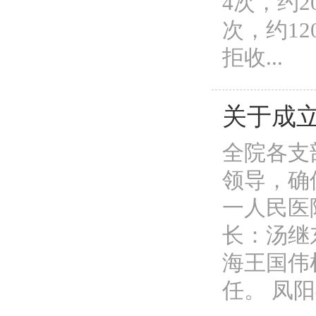
4次，约
次，约1
拒收...
关于成
全院各支
领导，确
一人民医
长：汤继
海王国伟
任。 凤阳