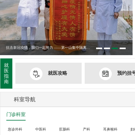
凤阳县人民医院体医融合设备一批采购项目 中
凤阳县人民医院骨科手术床采购项目中标公示
凤阳县人民医院鼻镜询价采购文件
抗击新冠疫情，我们一起努力 ——苐一山集中隔离点护理篇
就
医
就医攻略
预约挂
指
南
科室导航
门诊科室
急诊外科
中医科
肛肠科
产科
耳鼻喉科
妇