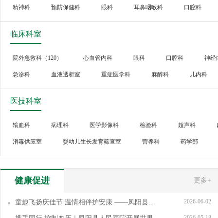
精神科
预防保健科
眼科
耳鼻咽喉科
口腔科
内科门诊（细分：心血管内科、神经内科、呼吸与危重症医学科、消化内科、血
临床科室
外科门诊（细分：普外科、骨科、神经外科、泌尿外科、胸外科、整形外科）
院外急救科（120）
心血管内科
眼科
口腔科
神经
急诊科
血液透析室
重症医学科
麻醉科
儿内科
介入血管科
胸外科
普外科
产科（危重孕产妇救治中心）
医技科室
静配中心
血液内科
皮肤科
肾病学科
呼吸与危重
康复科
耳鼻咽喉科
肿瘤放疗科
输血科
病理科
医学影像科
检验科
超声科
消毒供应室
婴幼儿生长发育筛查室
营养科
药学部
健康促进
更多+
2026-06-02
童趣飞扬庆佳节 温情相伴护安康 ——凤阳县人民医院儿科开展六一儿童节暖心主题活动
2026-05-18