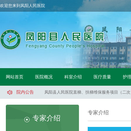
欢迎您来到凤阳人民医院
凤阳县人民医院骨科手术床采购项目中标公示
网站首页
医院概况
科室介绍
医疗质量
护
凤阳县人民医院鼻镜询价采购文件
凤阳县人民医院医用液氧采购项目（二次）招标
院内公告
凤阳县人民医院直梯、扶梯维保服务项目（二次
凤阳县人民医院直梯、扶梯维保服务项目（一标
凤阳县人民医院直梯、扶梯维保服务项目（二标
专家介绍
凤阳县人民医院医用液氧采购项目流标公告
专家介绍
凤阳县人民医院索诺声便携超声维修采购询价公
凤阳县武店镇中心卫生院口腔CT采购项目招标