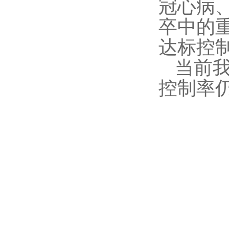
冠心病
卒中的
达标控
当前
控制率