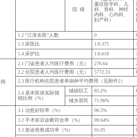
重症医学科、儿
院
级
科、骨科、神经
内科、心内科、
妇产科）
1.2 “江淮名医”人数
0
1.3 床医比
1:0.375
1.4 床护比
1:0.618
2.1 门诊患者人均医疗费用（元）
276.64
2.2 住院患者人均医疗费用（元）
5772.33
2.3 医疗机构住院患者单病种平均费用（见附件2）
费用
城镇职工
85.2%
2.4 基本医保实际报
销比例（%）
城乡居民
71.96%
3.1 治愈好转率（%）
96.5%
3.2 手术前后诊断符合率（%）
99.64%
3.3 急诊抢救成功率（%）
91.05