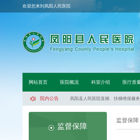
欢迎您来到凤阳人民医院
凤阳县人民医院骨科手术床采购项目
凤阳县人民医院鼻镜询价采购文件
网站首页
医院概况
科室介绍
医疗质
凤阳县人民医院医用液氧采购项目（
凤阳县人民医院直梯、扶梯维保服务
院内公告
凤阳县人民医院直梯、扶梯维保服务
凤阳县人民医院直梯、扶梯维保服务
凤阳县人民医院医用液氧采购项目流
监督保障
凤阳县人民医院索诺声便携超声维修
监督保障
凤阳县武店镇中心卫生院口腔CT采
凤阳县人民医院体医融合设备一批采