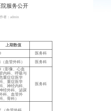
医院服务公开
 作者：admin
上期数值
0
医务科
1（血管外科）
医务科
9
（影像、心血
管内科、呼吸与
危重症症医学
科、重症医学
医务科
科、
神经内科、
神经外科、泌尿
外科
、
血管外
科、
骨科
）
7 （血管外科、