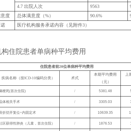
4.7 出院人次
9563
满意度
总体满意度（
%）
90.6%
承诺
医疗机构服务承诺内容（见附件
3）
机构住院患者单病种平均费用
住院患者前
20位单病种平均费用
本期平均费用
上
疾病名称（按
ICD-10编码分类）
术式
（元）
脑梗死
(首次住院)
/
5381.48
晶体相关手术
/
3305.03
骨折切开复位
+内固定术
/
10639.35
1
社区获得性肺炎（儿童，首次住院）
/
1876.53