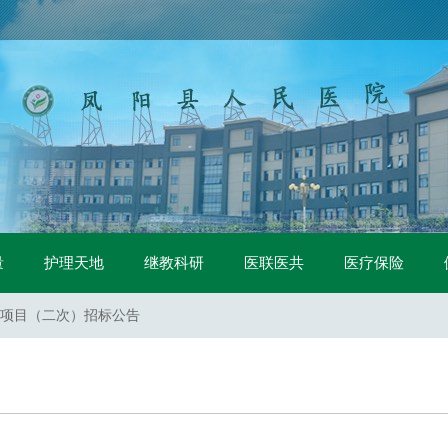
中标公示
量
护理天地
继教科研
医联医共
医疗保险
二次）招标公告
项目（二次）招标公告
项目（一标包）流标公告
项目（二标包）流标公告
标公告
采购询价公告
购项目招标公告
购项目 中标公示