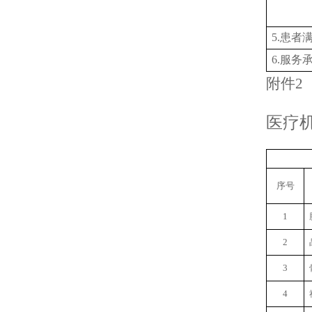
5.患者
6.服务
附件
2
医疗
序号
1
2
3
4