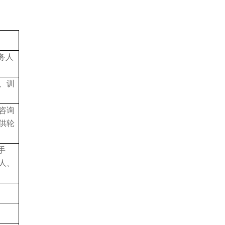
务人
、训
咨询
供轮
手
人、