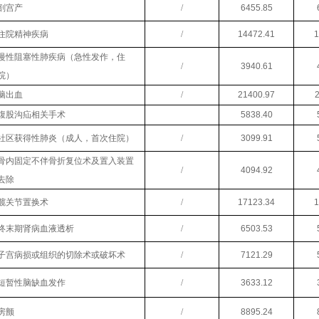
剖宫产
/
6455.85
住院精神疾病
/
14472.41
1
慢性阻塞性肺疾病（急性发作，住
/
3940.61
院）
脑出血
/
21400.97
腹股沟疝相关手术
5838.40
社区获得性肺炎（成人，首次住院）
/
3099.91
骨内固定不伴骨折复位术及置入装置
/
4094.92
去除
髋关节置换术
/
17123.34
1
终末期肾病血液透析
/
6503.53
子宫病损或组织的切除术或破坏术
/
7121.29
短暂性脑缺血发作
/
3633.12
房颤
/
8895.24