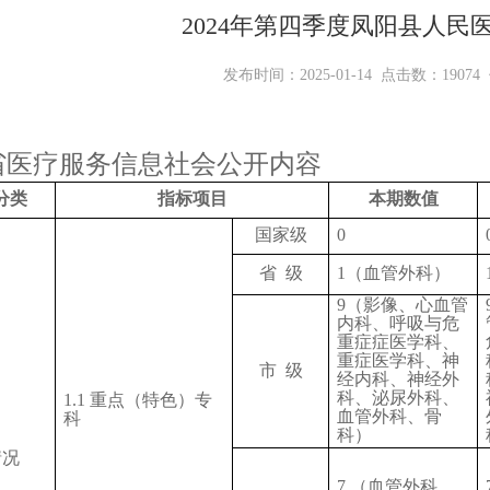
中标公示
2024年第四季度凤阳县人民
发布时间：2025-01-14 点击数：19074
省医疗服务信息社会公开内容
分类
指标项目
本期数值
国家级
0
省
级
1（血管外科）
9
（影像、心血管
内科、呼吸与危
重症症医学科、
重症医学科、
神
市
级
经内科、神经外
科、泌尿外科
、
1.1 重点（特色）专
血管外科、
骨
科
科
）
情况
7 （血管外科、