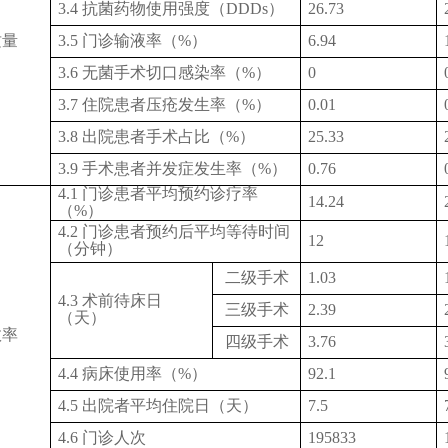
3.4 抗菌药物使用强度（DDDs）
26.73
质量
3.5 门诊输液率（%）
6.94
3.6 无菌手术切口感染率（%）
0
3.7 住院患者压疮发生率（%）
0.01
3.8 出院患者手术占比（%）
25.33
3.9 手术患者并发症发生率（%）
0.76
4.1 门诊患者平均预约诊疗率
14.24
（%）
4.2 门诊患者预约后平均等待时间
12
（分钟）
二级手术
1.03
4.3 术前待床日
三级手术
2.39
（天）
效率
四级手术
3.76
4.4 病床使用率（%）
92.1
4.5 出院者平均住院日（天）
7.5
4.6 门诊人次
195833