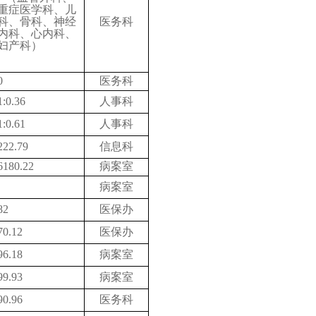
重症医学科、儿
科、骨科、神经
医务科
内科、心内科、
妇产科）
0
医务科
1:0.36
人事科
1:0.61
人事科
222.79
信息科
6180.22
病案室
病案室
82
医保办
70.12
医保办
96.18
病案室
99.93
病案室
90.96
医务科