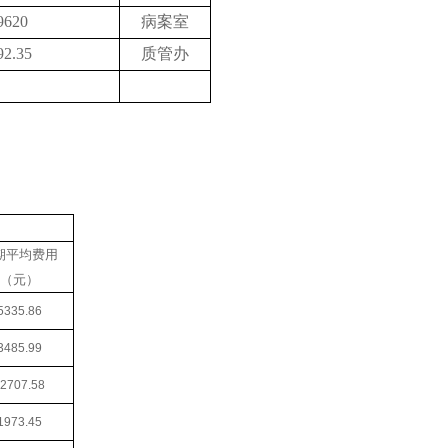
9620
病案室
92.35
质管办
期平均费用
（元）
5335.86
3485.99
2707.58
1973.45