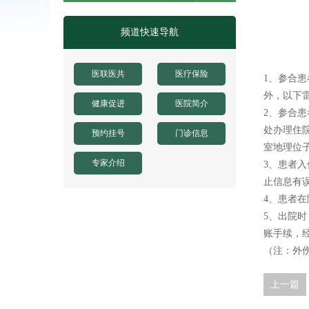
凤阳县人民医院骨科手术床采购项目
频道快速导航
凤阳县人民医院鼻镜询价采购文件
医联医共
医疗保险
1、参合
外，以下
健康促进
医院简介
2、参合
处办理住
预约挂号
门诊信息
室地理位
专家介绍
3、患者
止信息有
4、患者
5、出院
账手续，
（注：外
上一篇