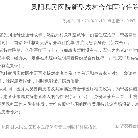
凤阳县民医院新型农村合作医疗住
中标公示
发布时间：2019-01-10 点击数：49492
患者先到挂号处挂号取卡，然后到相关科室就诊。如需住院治疗，患者需出
雷同），首诊医生核对无误后开取住院单,并注明患者身份（新农合）。
患者持住院单、合作医疗证（卡）（如患者暂时没有带，应告之患者24小时
院手续，经办人一定要在系统中注明患者身份是合作医疗，办理完毕后要
子有点复杂）。
入住科室后床位医生要再次核对患者身份（身份证和患者本人对），急诊患
误，耽误患者报销，同时也能保证病历质量。
在院期间，医务人员要向患者及其家属宣传合作医疗相关政策，为患者实施
时，患者或家属要持患者本人的合作医疗证（卡）、身份证或户口本、出院
经医保办工作人员审核后，对符合报销范围的医疗费用按规定当场报销，
伤患者除外）
新型农村合
凤阳县人民医院基本医疗保障管理制度和相应措施