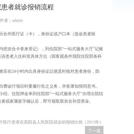
院患者就诊报销流程
 作者：admin
示合作医疗证（卡），身份证或户口本（急诊患者除
内把农合卡拿来登记），到住院部“一站式服务大厅”记账
告诉患者入住科室具体方位（因客观条件我院住院部各科
者应在24小时内出具身份证以便及时核对患者身份，防
自费诊疗项目时要履行告之义务，并签署知情同意书。
小结、住院押金单到住院部“一站式服务大厅”办理出院结
患者或家属签字确认后，即可领取新农合补偿资金。
作医疗患者在凤阳县人民医院就诊的报销比例（2013年）
下一篇