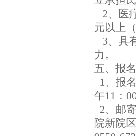
立承担
2、医
元以上（
3、具
力。
五、报
1、报
午
11
：
0
2、邮
院新院