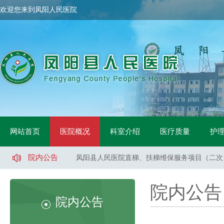
欢迎您来到凤阳人民医院
凤阳县人民医院骨科手术床采购项目中标公示
凤阳县人民医院鼻镜询价采购文件
网站首页
医院概况
科室介绍
医疗质量
护
凤阳县人民医院医用液氧采购项目（二次）招标
凤阳县人民医院直梯、扶梯维保服务项目（二次
院内公告
凤阳县人民医院直梯、扶梯维保服务项目（一标
凤阳县人民医院直梯、扶梯维保服务项目（二标
凤阳县人民医院医用液氧采购项目流标公告
院内公告
凤阳县人民医院索诺声便携超声维修采购询价公
院内公告
凤阳县武店镇中心卫生院口腔CT采购项目招标
凤阳县人民医院体医融合设备一批采购项目 中