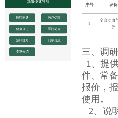
频道快速导航
序号
设备
医联医共
医疗保险
全自动血
1
仪
健康促进
医院简介
预约挂号
门诊信息
三
、
调
专家介绍
1、提
件、常
报价，
使用。
2、说