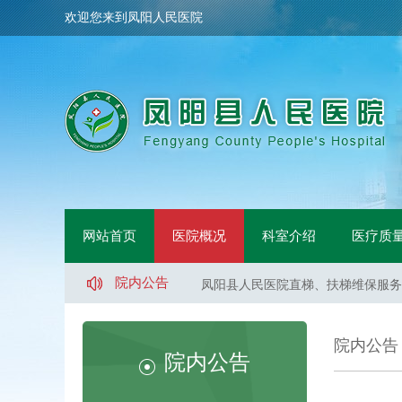
欢迎您来到凤阳人民医院
凤阳县人民医院骨科手术床采购项目
凤阳县人民医院鼻镜询价采购文件
网站首页
医院概况
科室介绍
医疗质
凤阳县人民医院医用液氧采购项目（
凤阳县人民医院直梯、扶梯维保服务
院内公告
凤阳县人民医院直梯、扶梯维保服务
凤阳县人民医院直梯、扶梯维保服务
凤阳县人民医院医用液氧采购项目流
院内公告
凤阳县人民医院索诺声便携超声维修
院内公告
凤阳县武店镇中心卫生院口腔CT采
凤阳县人民医院体医融合设备一批采