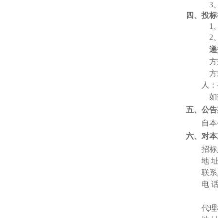
3
四、
投标
1
2
递
方
方
人：岳
如
五、公告
自本
六、对本
招标
地
联系
电
代理