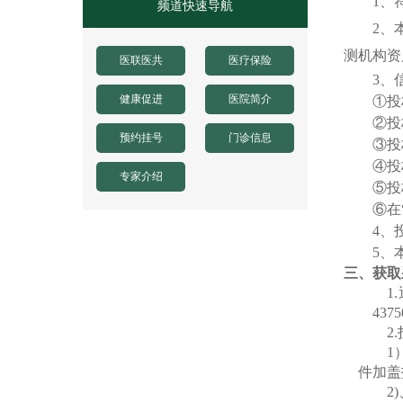
1、
频道快速导航
2
、
测机构资
医联医共
医疗保险
3
、
健康促进
医院简介
①投
②投
预约挂号
门诊信息
③投
④投
专家介绍
⑤投
⑥在
4
、
5
、
三
、
获取
1
.
4375
2
.
1
件加盖
2