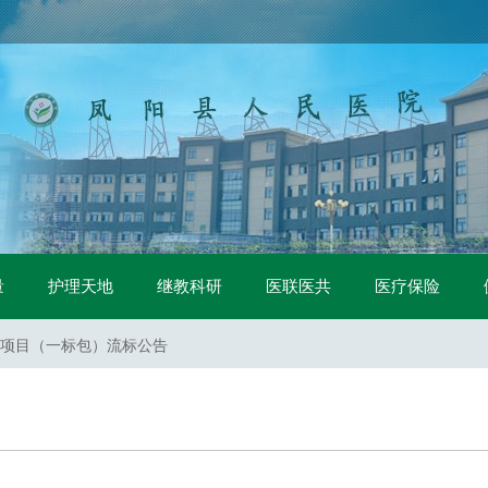
中标公示
量
护理天地
继教科研
医联医共
医疗保险
二次）招标公告
项目（二次）招标公告
项目（一标包）流标公告
项目（二标包）流标公告
标公告
采购询价公告
购项目招标公告
购项目 中标公示