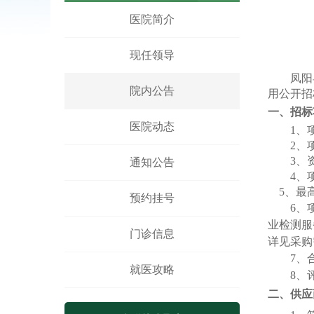
凤阳县人民医院骨科手术床采购项目
医院简介
凤阳县人民医院鼻镜询价采购文件
现任领导
凤阳
院内公告
用公开招
一、招标
医院动态
1
、
2
、
3
、
通知公告
4
、
5、最
预约挂号
6
、
业检测服
门诊信息
详见采购
7、
就医攻略
8、
二、
供应