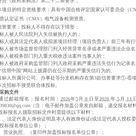
符合《政府采购法》第二十二条要求
；
本项目的特定资格要求：
具有中国合格评定国家认可委员会（
C
质认定证书（CMA）电气设备检测资质。
信誉要求：投标人不得存在以下情形：
标人被人民法院列入失信被执行人的；
标人或其法定代表人或拟派项目经理（项目负责人）前三年有行
标人被市场监督管理部门列入经营异常名录或者严重违法企业名
标人被税务部门列入重大税收违法案件当事人的；
标人被政府采购监管部门列入政府采购严重违法失信行为记录名
“信用中国”网站上披露仍在公示期的严重失信行为的。
投标人所属分公司、办事处等分支机构存在第
3款信誉要求①-⑥
本次招标不接受联合体投标。
采购
文件
通过邮箱报名：
报名时间：
20
26
年
5
月
8
日
至
2026
年
5
月
13
09830
@qq.com（注：电子邮件加盖公章发自邮箱，递交报名
投标报名人领取招标文件时需提供以下材料：
）、法定代表人身份证明及本人有效身份证(或法定代表人授权
投标报名单位公章）；
)、营业执照、（复印件加盖投标报名单位公章）；