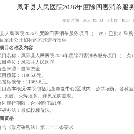
二次）招标公告
凤阳县人民医院2026年度除四害消杀服
发布时间：2026-05-08 点击数：8557 
县人民医院
2026年度除四害消杀服务项目（二次）已批准采
目采用公开招标的方式进行招标。
项目名称及内容
项目名称：
凤阳县人民医院
2026年度除四害消杀服务项目（
二次
项目单位：
凤阳县人民医院
资金来源
：自筹资金
项目预算
：
11865.6元
。
投标限价：11865.6元。
项目基本概况
:本院包括儿童康复中心)区域内，公共场所、各科
、灭蚊、灭蟑服务
。详见采购需求。
合同履行期限：合同签订后1年。
评标办法：最低投标价法。
商
资格
符合《政府采购法》第二十二条要求
；