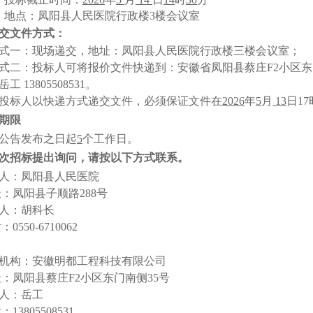
、地点：
凤阳县人民医院
行政楼
3楼
会议室
交文件方式：
式一：现场递交，地址：凤阳县人民医院行政楼三楼会议室；
式二：投标人可将报价文件快递到：安徽省凤阳县蔡庄
F2小区
工 13805508531。
投标人以快递方式递交文件，必须保证文件在
2026
年
5
月
13
日
1
期限
公告发布之日起
5
个工作日
。
次招标提出询问，请按以下方式联系。
人：凤阳县人民医院
址：
凤阳县
子顺路
288号
人：胡科长
话：
0550-6710062
机构：安徽明都工程科技有限公司
址：凤阳县蔡庄
F2小区东门南侧35号
人：岳工
话：
13805508531