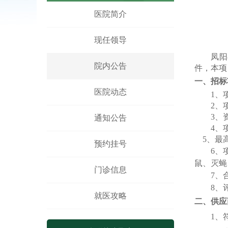
凤阳县人民医院医用液氧采购项目（
医院简介
现任领导
凤阳
院内公告
件，本项
一、招标
医院动态
1
、
2
、
3
、
通知公告
4
、
5、最高
预约挂号
6
、
鼠、灭蝇
门诊信息
7、
8、
就医攻略
二、
供应
1、