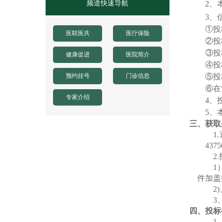
频道快速导航
2
、
3
、
①投
医联医共
医疗保险
②投
③投
健康促进
医院简介
④投
预约挂号
门诊信息
⑤投
⑥在
专家介绍
4
、
5
、
三
、
获取
1
.
4375
2
.
1
件加盖
2
3
四、
投标
1