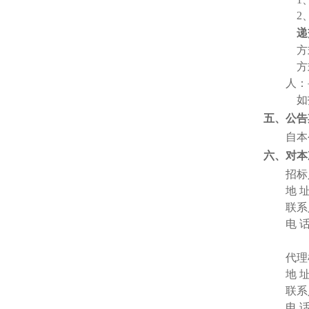
2
递
方
方
人：岳
如
五、公告
自本
六、对本
招标
地
联系
电
代理
地
联系
电