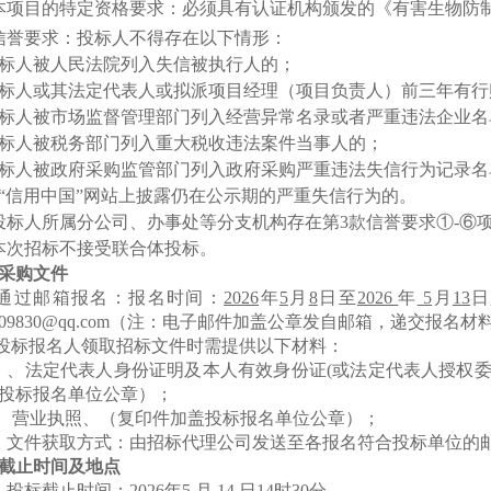
本项目的特定资格要求：必须具有认证机构颁发的《有害生物防
信誉要求：投标人不得存在以下情形：
标人被人民法院列入失信被执行人的；
标人或其法定代表人或拟派项目经理（项目负责人）前三年有行
标人被市场监督管理部门列入经营异常名录或者严重违法企业名
标人被税务部门列入重大税收违法案件当事人的；
标人被政府采购监管部门列入政府采购严重违法失信行为记录名
“信用中国”网站上披露仍在公示期的严重失信行为的。
投标人所属分公司、办事处等分支机构存在第
3款信誉要求①-⑥
本次招标不接受联合体投标。
采购
文件
通过邮箱报名：
报名时间：
20
26
年
5
月
8
日
至
2026
年
5
月
13
日
09830
@qq.com（注：电子邮件加盖公章发自邮箱，递交报名
投标报名人领取招标文件时需提供以下材料：
）、法定代表人身份证明及本人有效身份证(或法定代表人授权
投标报名单位公章）；
)、营业执照、（复印件加盖投标报名单位公章）；
、
文件获取方式：由招标代理公司发送至各报名符合投标单位的
截止
时间及地点
、
投标截止
时间：
2026
年
5
月
14
日
14
时
30
分